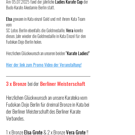
Am
05.07.2025
fand der jährliche
Ladies Karate Cup
der
Budo Karate Akedamie Berlin statt.
Elsa
gewann in Kata einzel Gold und mit ihrem Kata Team
vom
SC Lotos Berlin ebenfalls die Goldmedaille.
Vera
konnte
dieses Jahr wieder die Goldmedaille in Kata Einzel für den
Fudokan Dojo Berlin holen.
Herzlichen Glückwunsch an unseren beiden
"Karate Ladies!"
Hier der link zum Promo Video der Veranstaltung!
3 x Bronze
bei der
Berliner Meisterschaft
Herzlichen Glückwunsch an unsere Karateka vom
Fudokan Dojo Berlin für dreimal Bronze in Kata bei
der Berliner Meisterschaft des Berliner Karate
Verbandes.
1 x Bronze
Elsa Grote
& 2 x Bronze
Vera Grote
!!