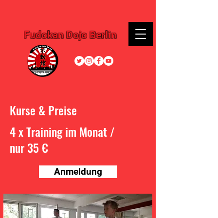
Fudokan Dojo Berlin
Kurse & Preise
4 x Training im Monat /
nur 35 €
Anmeldung